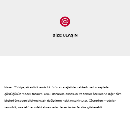
BİZE ULAŞIN
Nissan Türkiye, sürekli dinamik bir ürün stratejisi izlemektedir ve bu sayfada
gördüğünüz model, tasarım, renk, donanım, aksesuar ve teknik özelliklerle diğer tüm
bilgileri önceden bildirmeksizin değiştirme hakkını saklı tutar. Gösterilen modeller
temsilidir, model üzerindeki aksesuarlar ile satılanlar farklılık gösterebilir.